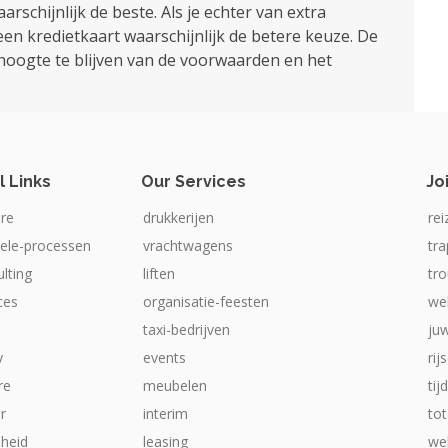
rschijnlijk de beste. Als je echter van extra
en kredietkaart waarschijnlijk de betere keuze. De
e hoogte te blijven van de voorwaarden en het
l Links
Our Services
Jo
re
drukkerijen
rei
iele-processen
vrachtwagens
tr
ulting
liften
tr
ices
organisatie-feesten
we
taxi-bedrijven
ju
y
events
rij
re
meubelen
tij
ur
interim
tot
heid
leasing
web