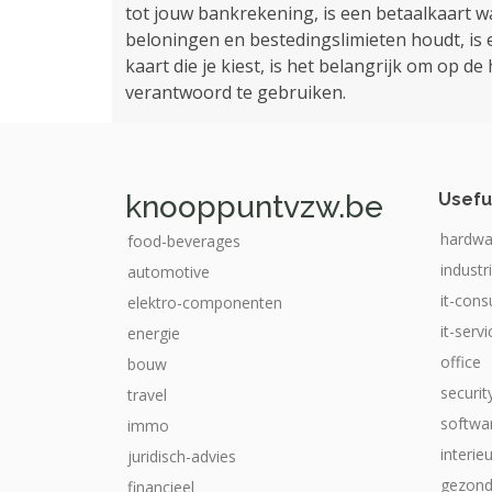
tot jouw bankrekening, is een betaalkaart waa
beloningen en bestedingslimieten houdt, is e
kaart die je kiest, is het belangrijk om op d
verantwoord te gebruiken.
knooppuntvzw.be
Usefu
hardwa
food-beverages
industr
automotive
it-cons
elektro-componenten
it-serv
energie
office
bouw
securit
travel
softwa
immo
interie
juridisch-advies
gezond
financieel