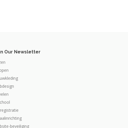
in Our Newsletter
zen
appen
ouwkleding
bdesign
welen
school
dregistratie
aalinrichting
site-beveiliging