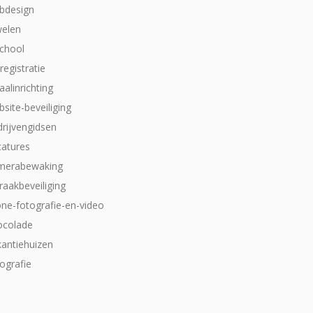
bdesign
welen
school
dregistratie
aalinrichting
site-beveiliging
drijvengidsen
catures
merabewaking
raakbeveiliging
one-fotografie-en-video
ocolade
kantiehuizen
ografie