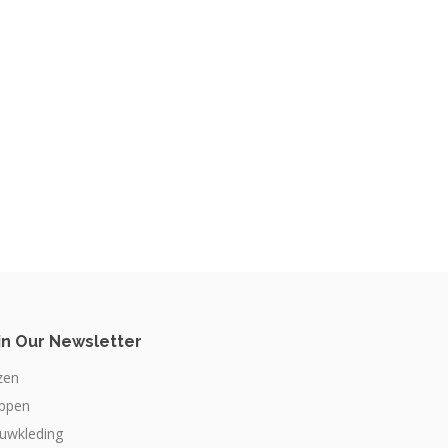
in Our Newsletter
zen
appen
ouwkleding