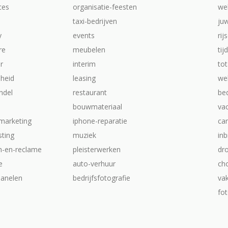
ices
organisatie-feesten
we
taxi-bedrijven
ju
y
events
rij
re
meubelen
tij
ur
interim
tot
heid
leasing
web
ndel
restaurant
be
bouwmateriaal
va
-marketing
iphone-reparatie
ca
ting
muziek
inb
ch-en-reclame
pleisterwerken
dr
e
auto-verhuur
ch
anelen
bedrijfsfotografie
va
fot